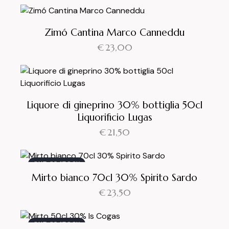
Zimó Cantina Marco Canneddu
€
23,00
Liquore di gineprino 30% bottiglia 50cl
Liquorificio Lugas
€
21,50
OUT OF STOCK
Mirto bianco 70cl 30% Spirito Sardo
€
23,50
OUT OF STOCK