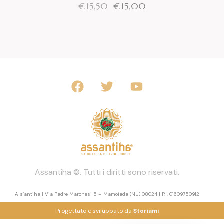
€
15,50
€
15,00
Assantiha ©. Tutti i diritti sono riservati.
A s’antiha | Via Padre Marchesi 5 – Mamoiada (NU) 08024 | P.I. 01609750912
Progettato e sviluppato da
Storiami