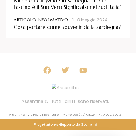
Pacco da Giù Made in Sardegna, “il Suo
Fascino è il Suo Vero Significato nel Sud Italia”
ARTICOLO INFORMATIVO
5 Maggio 2024
Cosa portare come souvenir dalla Sardegna?
Assantiha ©. Tutti i diritti sono riservati.
A s’antiha | Via Padre Marchesi 5 – Mamoiada (NU) 08024 | P.I. 01609750912
Progettato e sviluppato da
Storiami