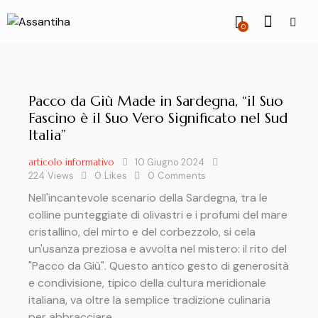
0
Pacco da Giù Made in Sardegna, “il Suo
Fascino è il Suo Vero Significato nel Sud
Italia”
articolo informativo
10 Giugno 2024
224
Views
0
Likes
0
Comments
Nell'incantevole scenario della Sardegna, tra le
colline punteggiate di olivastri e i profumi del mare
cristallino, del mirto e del corbezzolo, si cela
un'usanza preziosa e avvolta nel mistero: il rito del
"Pacco da Giù". Questo antico gesto di generosità
e condivisione, tipico della cultura meridionale
italiana, va oltre la semplice tradizione culinaria
per abbracciare…