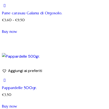
Pane carasau Galanu di Orgosolo.
€
3,60
-
€
9,50
Buy now
Aggiungi ai preferiti
Pappardelle 500gr.
€
3,50
Buy now