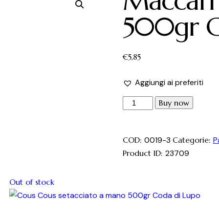
Maccarr
500gr C
€
5,85
Aggiungi ai preferiti
Buy now
COD:
0019-3
Categorie:
P
Product ID:
23709
Out of stock