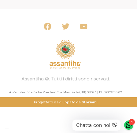
Assantiha ©. Tutti i diritti sono riservati.
A s’antiha | Via Padre Marchesi 5 – Mamoiada (NU) 08024 | P.I. 01609750912
Progettato e sviluppato da
Storiami