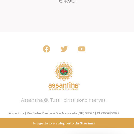
€
4,90
Assantiha ©. Tutti i diritti sono riservati.
A s’antiha | Via Padre Marchesi 5 – Mamoiada (NU) 08024 | P.I. 01609750912
Progettato e sviluppato da
Storiami