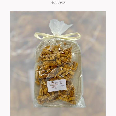
€
5,50