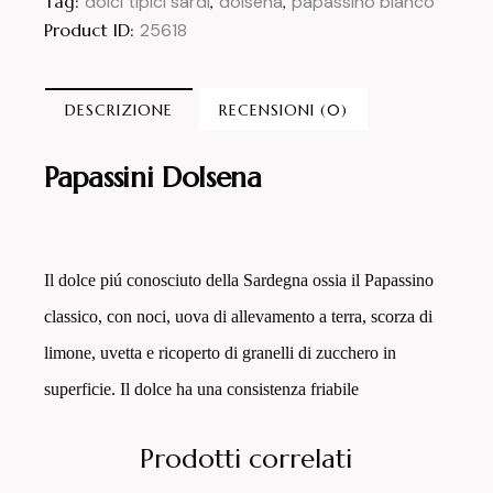
Tag:
dolci tipici sardi
,
dolsena
,
papassino bianco
Product ID:
25618
DESCRIZIONE
RECENSIONI (0)
Papassini Dolsena
Il dolce piú conosciuto della Sardegna ossia il Papassino
classico, con noci, uova di allevamento a terra, scorza di
limone, uvetta e ricoperto di granelli di zucchero in
superficie. Il dolce ha una consistenza friabile
Prodotti correlati