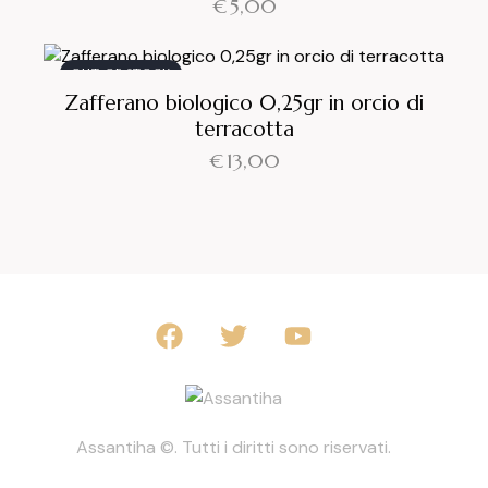
€
5,00
OUT OF STOCK
Zafferano biologico 0,25gr in orcio di
terracotta
€
13,00
Assantiha ©. Tutti i diritti sono riservati.