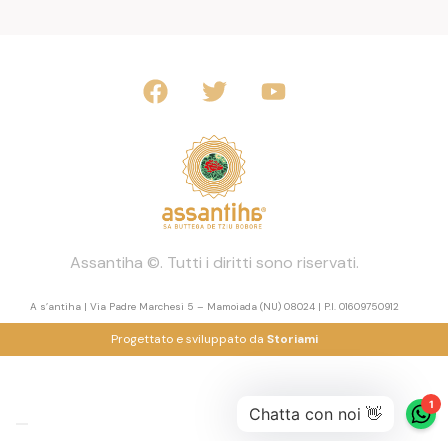
Assantiha ©. Tutti i diritti sono riservati.
A s’antiha | Via Padre Marchesi 5 – Mamoiada (NU) 08024 | P.I. 01609750912
Progettato e sviluppato da
Storiami