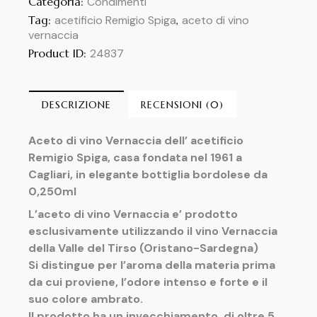
Categoria:
Condimenti
Tag:
acetificio Remigio Spiga
,
aceto di vino
vernaccia
Product ID:
24837
DESCRIZIONE
RECENSIONI (0)
Aceto di vino Vernaccia dell’ acetificio
Remigio Spiga, casa fondata nel 1961 a
Cagliari
, in
elegante
bottiglia
bordolese da
0,250ml
L’aceto di vino Vernaccia e’ prodotto
esclusivamente utilizzando il vino Vernaccia
della Valle del Tirso (Oristano-Sardegna)
Si distingue per l’aroma della materia prima
da cui proviene, l’odore intenso e forte e il
suo colore ambrato.
Il prodotto ha un invecchiamento di oltre 5