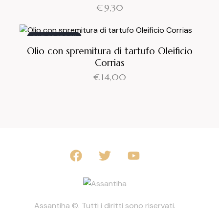
€
9,30
OUT OF STOCK
Olio con spremitura di tartufo Oleificio
Corrias
€
14,00
Assantiha ©. Tutti i diritti sono riservati.