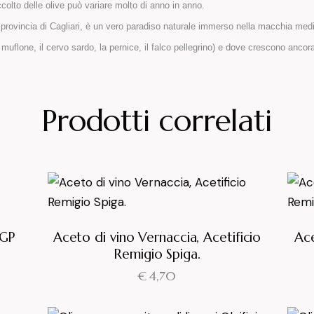
raccolto delle olive può variare molto di anno in anno.
a provincia di Cagliari, è un vero paradiso naturale immerso nella macchia medi
muflone, il cervo sardo, la pernice, il falco pellegrino) e dove crescono anco
Prodotti correlati
IGP
Aceto di vino Vernaccia, Acetificio
Ace
Remigio Spiga.
€
4,70