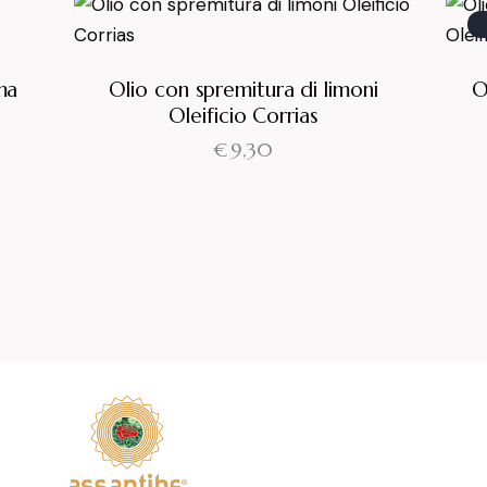
ma
Olio con spremitura di limoni
O
Oleificio Corrias
€
9,30