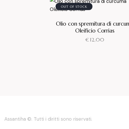
OUT OF STOCK
Olio con spremitura di curcu
Oleificio Corrias
€
12,00
Assantiha ©. Tutti i diritti sono riservati.