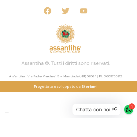
Assantiha ©. Tutti i diritti sono riservati.
A s’antiha | Via Padre Marchesi 5 – Mamoiada (NU) 08024 | P.I. 01609750912
Progettato e sviluppato da
Storiami
Le tue preferenze relative alla privacy
Informativa sulla raccolta