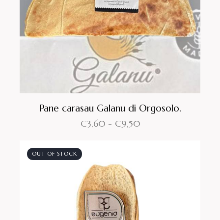
Pane carasau Galanu di Orgosolo.
€
3,60
-
€
9,50
OUT OF STOCK