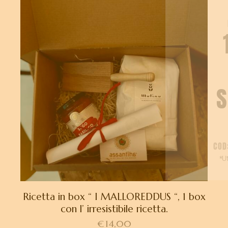
COUPON DI
BENVENUTO
10%
DI
SCONT
O
COD: BENVENUTO23
*Utilizzabili solo sul
primo ordine
Ricetta in box “ I MALLOREDDUS “, 1 box
con l’ irresistibile ricetta.
€
14,00