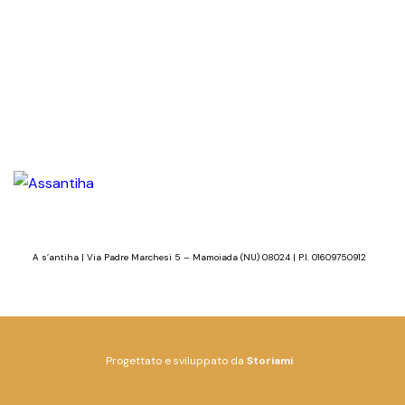
A s’antiha | Via Padre Marchesi 5 – Mamoiada (NU) 08024 | P.I. 01609750912
Progettato e sviluppato da
Storiami