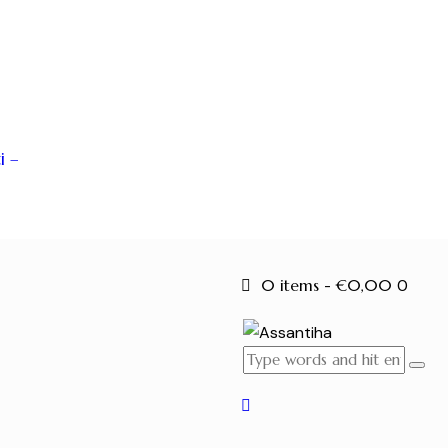
i –
0 items
-
€0,00
0