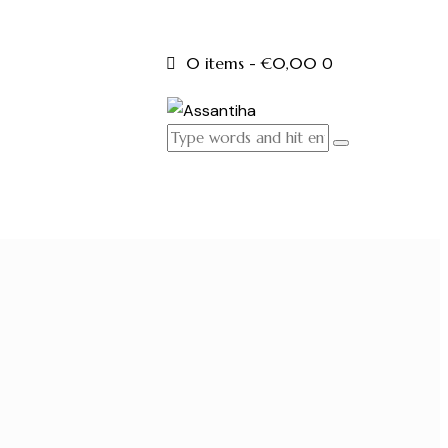
0 items
-
€0,00
0