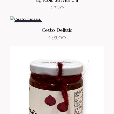
€
7,20
OUT OF STOCK
Cesto Delissia
€
95,00